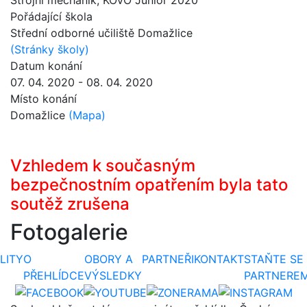
Pořádající škola
Střední odborné učiliště Domažlice
(Stránky školy)
Datum konání
07. 04. 2020 - 08. 04. 2020
Místo konání
Domažlice
(Mapa)
Vzhledem k současným
bezpečnostním opatřením byla tato
soutěž zrušena
Fotogalerie
LITY
O
OBORY A
PARTNEŘI
KONTAKT
STAŇTE SE
PŘEHLÍDCE
VÝSLEDKY
PARTNERE