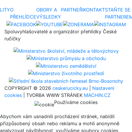
LITY
O
OBORY A
PARTNEŘI
KONTAKT
STAŇTE SE
PŘEHLÍDCE
VÝSLEDKY
PARTNERE
Spoluvyhlašovatelé a organizátor přehlídky České
ručičky
COPYRIGHT © 2026
ceskerucicky.eu
|
Nastavení
cookies
| TVORBA WWW STRÁNEK
MACHIN.CZ
Používáme cookies
Abychom vám usnadnili procházení stránek, nabídli
přizpůsobený obsah nebo reklamu a mohli anonymně
analyzovat návštěvnost, využíváme soubory cookies,