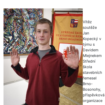
Vítěz
soutěže
Jan
Kopecký v
týmu s
Davidem
Mlejnekem
Střední
škola
stavebních
řemesel
Brno-
Bosonohy,
příspěvková
organizace