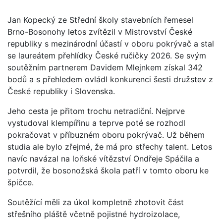
Jan Kopecký ze Střední školy stavebních řemesel
Brno-Bosonohy letos zvítězil v Mistrovství České
republiky s mezinárodní účastí v oboru pokrývač a stal
se laureátem přehlídky České ručičky 2026. Se svým
soutěžním partnerem Davidem Mlejnkem získal 342
bodů a s přehledem ovládl konkurenci šesti družstev z
České republiky i Slovenska.
Jeho cesta je přitom trochu netradiční. Nejprve
vystudoval klempířinu a teprve poté se rozhodl
pokračovat v příbuzném oboru pokrývač. Už během
studia ale bylo zřejmé, že má pro střechy talent. Letos
navíc navázal na loňské vítězství Ondřeje Spáčila a
potvrdil, že bosonožská škola patří v tomto oboru ke
špičce.
Soutěžící měli za úkol kompletně zhotovit část
střešního pláště včetně pojistné hydroizolace,