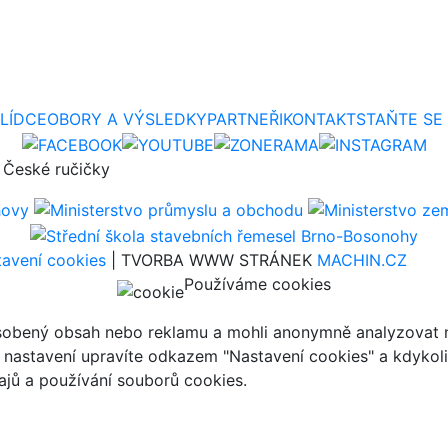
LÍDCE
OBORY A VÝSLEDKY
PARTNEŘI
KONTAKT
STAŇTE SE
 České ručičky
avení cookies
| TVORBA WWW STRÁNEK
MACHIN.CZ
Používáme cookies
ůsobený obsah nebo reklamu a mohli anonymně analyzovat n
ch nastavení upravíte odkazem "Nastavení cookies" a kdykol
jů a používání souborů cookies.