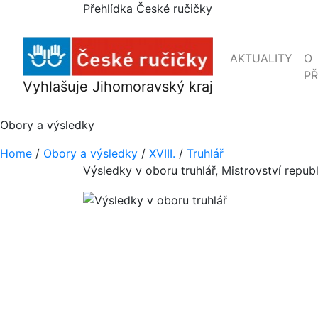
Přehlídka České ručičky
AKTUALITY
O
PŘ
Vyhlašuje Jihomoravský kraj
Obory a výsledky
Home
/
Obory a výsledky
/
XVIII.
/
Truhlář
Výsledky v oboru truhlář, Mistrovství rep