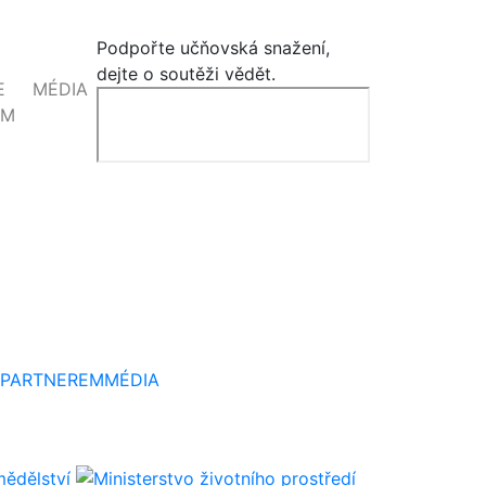
Podpořte učňovská snažení,
dejte o soutěži vědět.
E
MÉDIA
EM
 PARTNEREM
MÉDIA