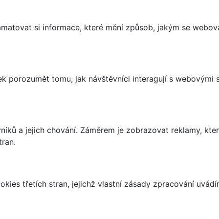
matovat si informace, které mění způsob, jakým se webov
 porozumět tomu, jak návštěvníci interagují s webovými st
íků a jejich chování. Záměrem je zobrazovat reklamy, které
tran.
kies třetích stran, jejichž vlastní zásady zpracování uvád