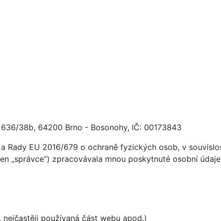
ká 636/38b, 64200 Brno - Bosonohy, IČ: 00173843
a Rady EU 2016/679 o ochraně fyzických osob, v souvislost
jen „správce“) zpracovávala mnou poskytnuté osobní údaje (
, nejčastěji používaná část webu apod.)