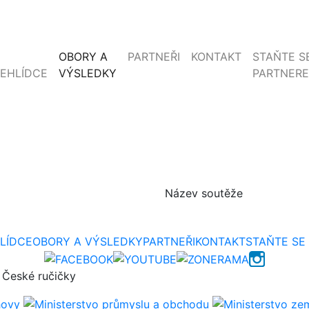
OBORY A
PARTNEŘI
KONTAKT
STAŇTE S
EHLÍDCE
VÝSLEDKY
PARTNER
Název soutěže
LÍDCE
OBORY A VÝSLEDKY
PARTNEŘI
KONTAKT
STAŇTE SE
 České ručičky