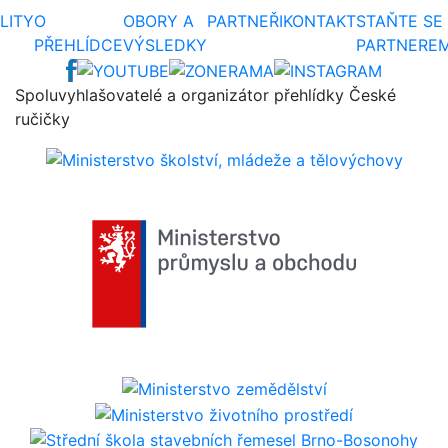
LITY
O
OBORY A
PARTNEŘI
KONTAKT
STAŇTE SE
PŘEHLÍDCE
VÝSLEDKY
PARTNERE
Spoluvyhlašovatelé a organizátor přehlídky České
ručičky