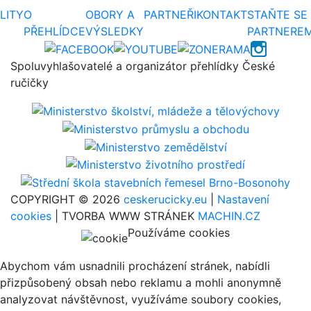
LITY
O
OBORY A
PARTNEŘI
KONTAKT
STAŇTE SE
PŘEHLÍDCE
VÝSLEDKY
PARTNERE
Spoluvyhlašovatelé a organizátor přehlídky České
ručičky
COPYRIGHT © 2026
ceskerucicky.eu
|
Nastavení
cookies
| TVORBA WWW STRÁNEK
MACHIN.CZ
Používáme cookies
Abychom vám usnadnili procházení stránek, nabídli
přizpůsobený obsah nebo reklamu a mohli anonymně
analyzovat návštěvnost, využíváme soubory cookies,