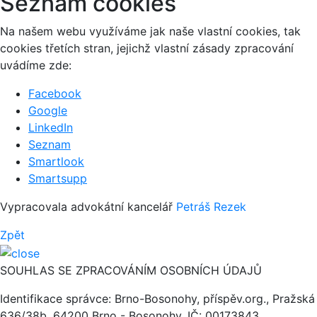
Seznam cookies
Na našem webu využíváme jak naše vlastní cookies, tak
cookies třetích stran, jejichž vlastní zásady zpracování
uvádíme zde:
Facebook
Google
LinkedIn
Seznam
Smartlook
Smartsupp
Vypracovala advokátní kancelář
Petráš Rezek
Zpět
SOUHLAS SE ZPRACOVÁNÍM OSOBNÍCH ÚDAJŮ
Identifikace správce: Brno-Bosonohy, příspěv.org., Pražská
636/38b, 64200 Brno - Bosonohy, IČ: 00173843