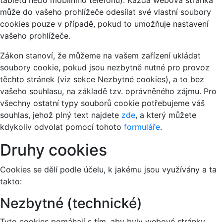
tabletu nebo mobilního telefonu). Každá webová stránka
může do vašeho prohlížeče odesílat své vlastní soubory
cookies pouze v případě, pokud to umožňuje nastavení
vašeho prohlížeče.
Zákon stanoví, že můžeme na vašem zařízení ukládat
soubory cookie, pokud jsou nezbytně nutné pro provoz
těchto stránek (viz sekce Nezbytné cookies), a to bez
vašeho souhlasu, na základě tzv. oprávněného zájmu. Pro
všechny ostatní typy souborů cookie potřebujeme váš
souhlas, jehož plný text najdete
zde
, a který můžete
kdykoliv odvolat pomocí tohoto
formuláře
.
Druhy cookies
Cookies se dělí podle účelu, k jakému jsou využívány a ta
takto:
Nezbytné (technické)
Tyto cookies pomáhají s tím, aby byly webové stránky