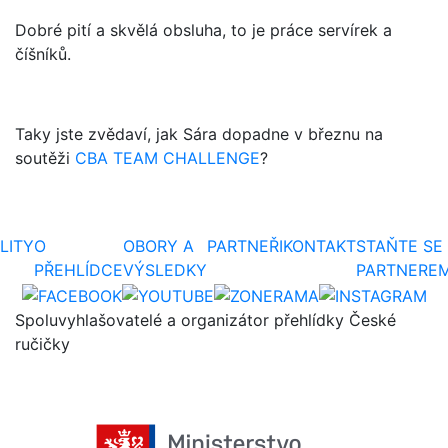
Dobré pití a skvělá obsluha, to je práce servírek a
číšníků.
Taky jste zvědaví, jak Sára dopadne v březnu na
soutěži
CBA TEAM CHALLENGE
?
LITY
O
OBORY A
PARTNEŘI
KONTAKT
STAŇTE SE
PŘEHLÍDCE
VÝSLEDKY
PARTNERE
Spoluvyhlašovatelé a organizátor přehlídky České
ručičky