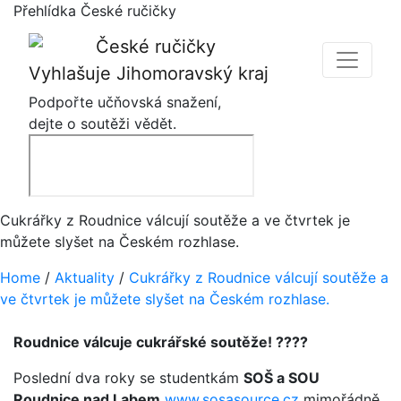
Přehlídka České ručičky
Vyhlašuje Jihomoravský kraj
Podpořte učňovská snažení,
dejte o soutěži vědět.
Cukrářky z Roudnice válcují soutěže a ve čtvrtek je
můžete slyšet na Českém rozhlase.
Home
/
Aktuality
/
Cukrářky z Roudnice válcují soutěže a
ve čtvrtek je můžete slyšet na Českém rozhlase.
Roudnice válcuje cukrářské soutěže! ????
Poslední dva roky se studentkám
SOŠ a SOU
Roudnice nad Labem
www.sosasource.cz
mimořádně