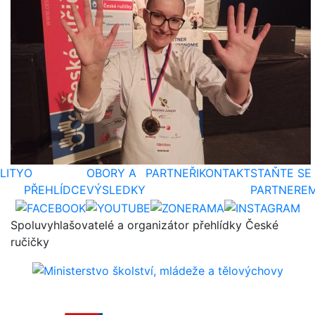
LITY
O
OBORY A
PARTNEŘI
KONTAKT
STAŇTE SE
PŘEHLÍDCE
VÝSLEDKY
PARTNERE
Spoluvyhlašovatelé a organizátor přehlídky České
ručičky