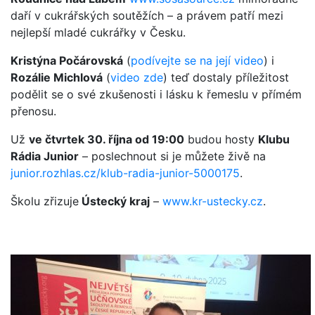
daří v cukrářských soutěžích – a právem patří mezi
nejlepší mladé cukrářky v Česku.
Kristýna Počárovská
(
podívejte se na její video
) i
Rozálie Michlová
(
video zde
) teď dostaly příležitost
podělit se o své zkušenosti i lásku k řemeslu v přímém
přenosu.
Už
ve čtvrtek 30. října od 19:00
budou hosty
Klubu
Rádia Junior
– poslechnout si je můžete živě na
junior.rozhlas.cz/klub-radia-junior-5000175
.
Školu zřizuje
Ústecký kraj
–
www.kr-ustecky.cz
.