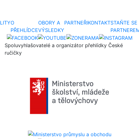
LITY
O
OBORY A
PARTNEŘI
KONTAKT
STAŇTE SE
PŘEHLÍDCE
VÝSLEDKY
PARTNERE
Spoluvyhlašovatelé a organizátor přehlídky České
ručičky