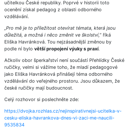
učitelkou České republiky. Poprvé v historii toto
ocenění získal pedagog z oblasti odborného
vzdělávání.
„Pro mě je to příležitost otevírat témata, která jsou
důležitá, a možná i něco změnit ve školství,
“ říká
Eliška Havránková. Tou nejzásadnější změnou by
podle ní bylo
větší propojení výuky s praxí
.
Ačkoliv obor šperkařství není součástí Přehlídky České
ručičky, velmi si vážíme toho, že mladí pedagogové
jako Eliška Havránková přinášejí téma odborného
vzdělávání do veřejného prostoru. Jsou důkazem, že
české ručičky mají budoucnost.
Celý rozhovor si poslechněte zde:
https://dvojka.rozhlas.cz/nejinspirativnejsi-ucitelka-v-
cesku-eliska-havrankova-dnes-vi-zaci-me-naucili-
9535834