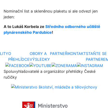
Nominační list a skleněnou plaketu si ale odvezl jen
jeden:
A to Lukáš Korbela ze
Středního odborného učiliště
plynárenského Pardubice
!
LITY
O
OBORY A
PARTNEŘI
KONTAKT
STAŇTE SE
PŘEHLÍDCE
VÝSLEDKY
PARTNERE
Spoluvyhlašovatelé a organizátor přehlídky České
ručičky