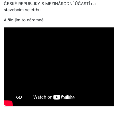
ČESKÉ REPUBLIKY S MEZINÁRODNÍ ÚČASTÍ na
stavebním veletrhu.
A šlo jim to náramně.