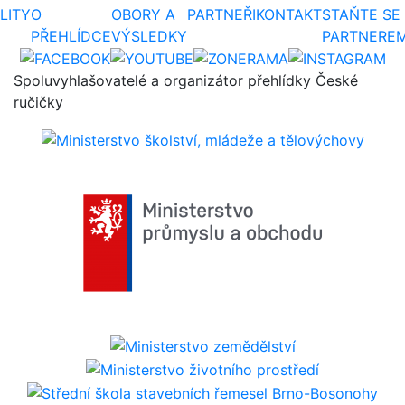
LITY
O
OBORY A
PARTNEŘI
KONTAKT
STAŇTE SE
PŘEHLÍDCE
VÝSLEDKY
PARTNERE
Spoluvyhlašovatelé a organizátor přehlídky České
ručičky