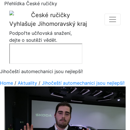
Přehlídka České ručičky
Vyhlašuje Jihomoravský kraj
Podpořte učňovská snažení,
dejte o soutěži vědět.
Jihočeští automechanici jsou nejlepší!
Home
/
Aktuality
/
Jihočeští automechanici jsou nejlepší!