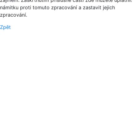
zájmem. Zaškrtnutím příslušné části zde můžete uplatnit
námitku proti tomuto zpracování a zastavit jejich
zpracování.
Zpět