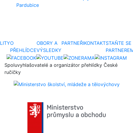
Pardubice
LITY
O
OBORY A
PARTNEŘI
KONTAKT
STAŇTE SE
PŘEHLÍDCE
VÝSLEDKY
PARTNERE
Spoluvyhlašovatelé a organizátor přehlídky České
ručičky