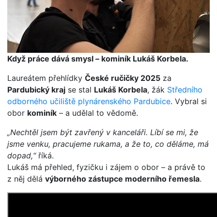
Když práce dává smysl – kominík Lukáš Korbela.
Laureátem přehlídky
České ručičky 2025
za
Pardubický kraj
se stal
Lukáš Korbela
, žák
Středního
odborného učiliště plynárenského Pardubice
. Vybral si
obor
kominík
– a udělal to vědomě.
„Nechtěl jsem být zavřený v kanceláři. Líbí se mi, že
jsme venku, pracujeme rukama, a že to, co děláme, má
dopad,“
říká.
Lukáš má přehled, fyzičku i zájem o obor – a právě to
z něj dělá
výborného zástupce moderního řemesla
.