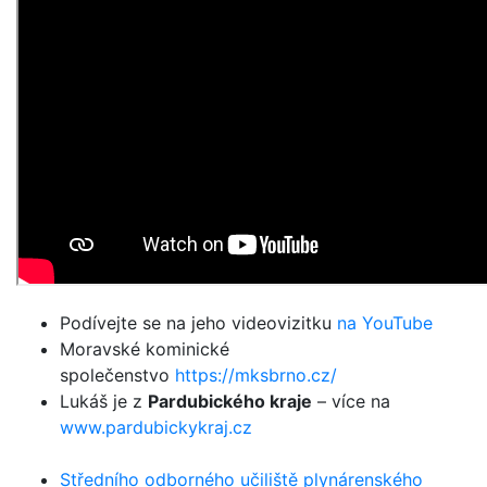
Podívejte se na jeho videovizitku
na YouTube
Moravské kominické
společenstvo
https://mksbrno.cz/
Lukáš je z
Pardubického kraje
– více na
www.pardubickykraj.cz
Středního odborného učiliště plynárenského