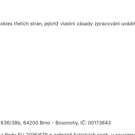
kies třetích stran, jejichž vlastní zásady zpracování uvád
ká 636/38b, 64200 Brno - Bosonohy, IČ: 00173843
a Rady EU 2016/679 o ochraně fyzických osob, v souvislost