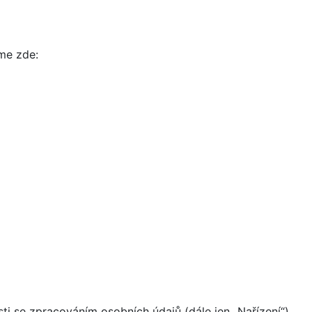
íme zde:
i se zpracováním osobních údajů (dále jen „Nařízení“)