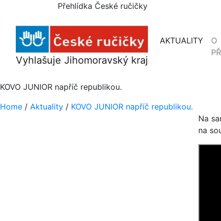
Přehlídka České ručičky
AKTUALITY
O
PŘ
Vyhlašuje Jihomoravský kraj
KOVO JUNIOR napříč republikou.
Home
/
Aktuality
/
KOVO JUNIOR napříč republikou.
Na sa
na so