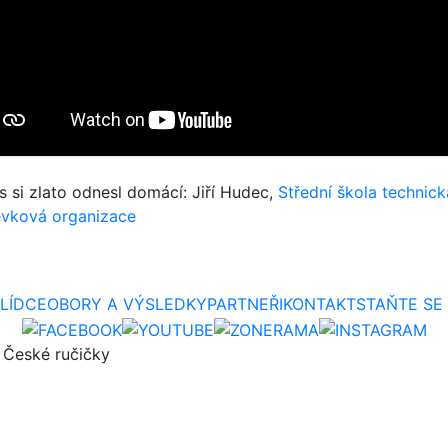
s si zlato odnesl domácí: Jiří Hudec,
Střední škola technic
ěvková organizace
LÍDCE
OBORY A VÝSLEDKY
PARTNEŘI
KONTAKT
STAŇTE SE
 České ručičky