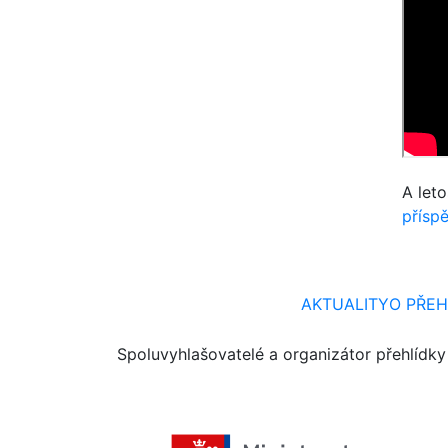
A leto
přísp
AKTUALITY
O PŘEH
Spoluvyhlašovatelé a organizátor přehlídky