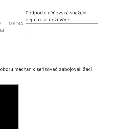
Podpořte učňovská snažení,
dejte o soutěži vědět.
E
MÉDIA
EM
oboru mechanik seřizovač zabojovali žáci