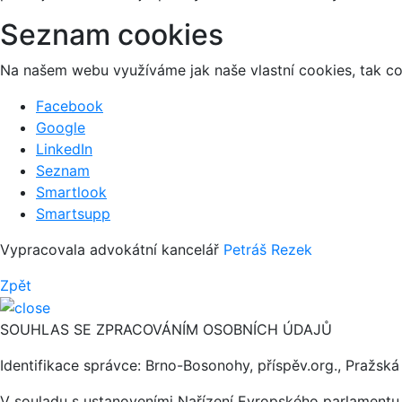
Seznam cookies
Na našem webu využíváme jak naše vlastní cookies, tak coo
Facebook
Google
LinkedIn
Seznam
Smartlook
Smartsupp
Vypracovala advokátní kancelář
Petráš Rezek
Zpět
SOUHLAS SE ZPRACOVÁNÍM OSOBNÍCH ÚDAJŮ
Identifikace správce: Brno-Bosonohy, příspěv.org., Pražs
V souladu s ustanoveními Nařízení Evropského parlamentu 