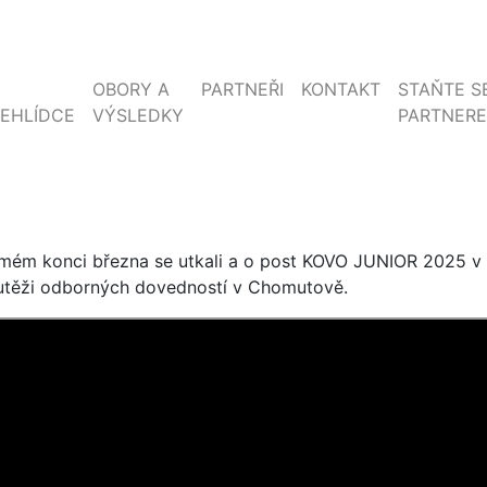
OBORY A
PARTNEŘI
KONTAKT
STAŇTE S
EHLÍDCE
VÝSLEDKY
PARTNER
mém konci března se utkali a o post KOVO JUNIOR 2025 v 
utěži odborných dovedností v Chomutově.