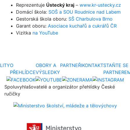
Reprezentuje
Ústecký kraj
–
www.kr-ustecky.cz
Domácí škola:
SOŠ a SOU Roudnice nad Labem
Gestorská škola oboru:
SŠ Charbulova Brno
Garant oboru:
Asociace kuchařů a cukrářů ČR
Vizitka
na YouTube
LITY
O
OBORY A
PARTNEŘI
KONTAKT
STAŇTE SE
PŘEHLÍDCE
VÝSLEDKY
PARTNERE
Spoluvyhlašovatelé a organizátor přehlídky České
ručičky