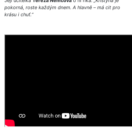
Její učitelka
Tereza Němcová
o ní říká:
„Kristýna je
pokorná, roste každým dnem. A hlavně – má cit pro
krásu i chuť.“