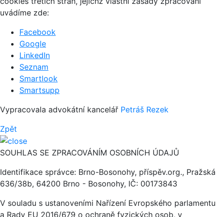
cookies třetích stran, jejichž vlastní zásady zpracování
uvádíme zde:
Facebook
Google
LinkedIn
Seznam
Smartlook
Smartsupp
Vypracovala advokátní kancelář
Petráš Rezek
Zpět
SOUHLAS SE ZPRACOVÁNÍM OSOBNÍCH ÚDAJŮ
Identifikace správce: Brno-Bosonohy, příspěv.org., Pražská
636/38b, 64200 Brno - Bosonohy, IČ: 00173843
V souladu s ustanoveními Nařízení Evropského parlamentu
a Rady EU 2016/679 o ochraně fyzických osob, v