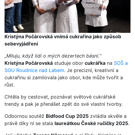
Kristýna Počárovská vnímá cukrařina jako způsob
sebevyjádření
„Miluju, když lidi o mých dezertech básní.“
Kristýna Počárovská
studuje obor
cukrářka
na
SOŠ a
SOU Roudnice nad Labem
. Je precizní, kreativní a
cukrařinu si zamilovala jako obor, kde může tvořit a
růst.
Chtěla by cestovat, poznávat světové cukrářské
trendy a pak je přenášet zpět do své vlastní tvorby.
Odbornou soutěž
Bidfood Cup 2025
zvládla skvěle a
právě díky ní se stala
laureátkou České ručičky 2025
.