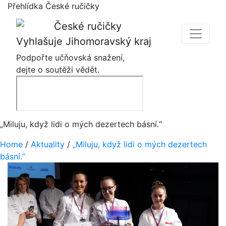
Přehlídka České ručičky
Vyhlašuje Jihomoravský kraj
Podpořte učňovská snažení,
dejte o soutěži vědět.
„Miluju, když lidi o mých dezertech básní.“
Home
/
Aktuality
/
„Miluju, když lidi o mých dezertech
básní.“