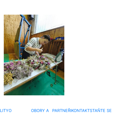
LITY
O
OBORY A
PARTNEŘI
KONTAKT
STAŇTE SE