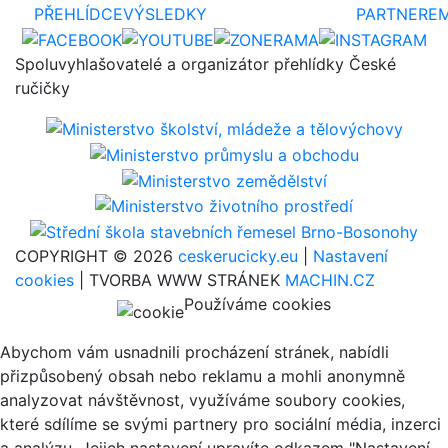
PŘEHLÍDCE
VÝSLEDKY
PARTNERE
Spoluvyhlašovatelé a organizátor přehlídky České
ručičky
COPYRIGHT © 2026
ceskerucicky.eu
|
Nastavení
cookies
| TVORBA WWW STRÁNEK
MACHIN.CZ
Používáme cookies
Abychom vám usnadnili procházení stránek, nabídli
přizpůsobený obsah nebo reklamu a mohli anonymně
analyzovat návštěvnost, využíváme soubory cookies,
které sdílíme se svými partnery pro sociální média, inzerci
a analýzu. Jejich nastavení upravíte odkazem "Nastavení