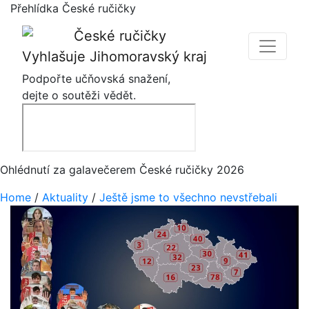
Přehlídka České ručičky
Vyhlašuje Jihomoravský kraj
Podpořte učňovská snažení,
dejte o soutěži vědět.
Ohlédnutí za galavečerem České ručičky 2026
Home
/
Aktuality
/
Ještě jsme to všechno nevstřebali