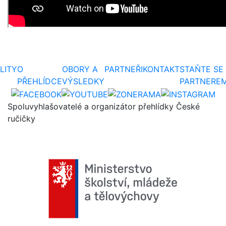
LITY
O
OBORY A
PARTNEŘI
KONTAKT
STAŇTE SE
PŘEHLÍDCE
VÝSLEDKY
PARTNERE
Spoluvyhlašovatelé a organizátor přehlídky České
ručičky